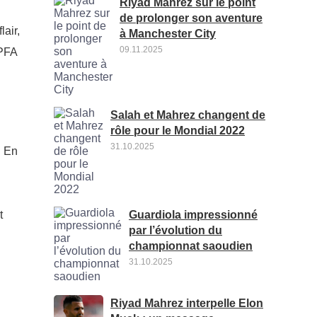
Riyad Mahrez sur le point
de prolonger son aventure
lair,
à Manchester City
09.11.2025
 PFA
Salah et Mahrez changent de
rôle pour le Mondial 2022
31.10.2025
. En
Guardiola impressionné
t
par l’évolution du
championnat saoudien
31.10.2025
Riyad Mahrez interpelle Elon