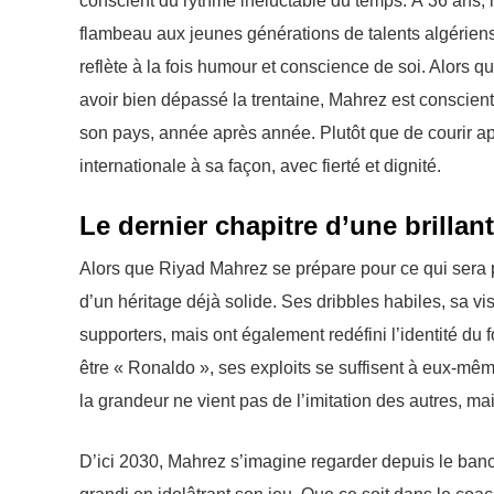
conscient du rythme inéluctable du temps. À 36 ans, i
flambeau aux jeunes générations de talents algérien
reflète à la fois humour et conscience de soi. Alors 
avoir bien dépassé la trentaine, Mahrez est conscient
son pays, année après année. Plutôt que de courir aprè
internationale à sa façon, avec fierté et dignité.
Le dernier chapitre d’une brillant
Alors que Riyad Mahrez se prépare pour ce qui sera p
d’un héritage déjà solide. Ses dribbles habiles, sa vi
supporters, mais ont également redéfini l’identité du f
être « Ronaldo », ses exploits se suffisent à eux-mêm
la grandeur ne vient pas de l’imitation des autres, ma
D’ici 2030, Mahrez s’imagine regarder depuis le banc d