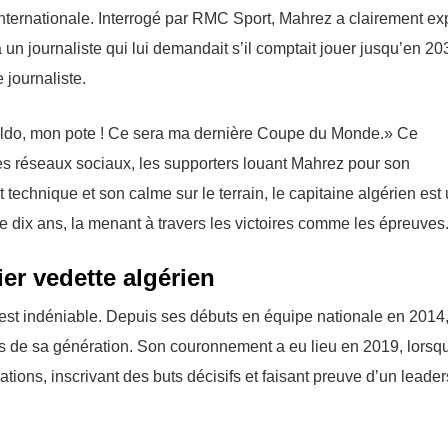
nternationale. Interrogé par RMC Sport, Mahrez a clairement ex
un journaliste qui lui demandait s’il comptait jouer jusqu’en 20
journaliste.
naldo, mon pote ! Ce sera ma dernière Coupe du Monde.» Ce
des réseaux sociaux, les supporters louant Mahrez pour son
echnique et son calme sur le terrain, le capitaine algérien est
e dix ans, la menant à travers les victoires comme les épreuves
ier vedette algérien
est indéniable. Depuis ses débuts en équipe nationale en 2014, 
nts de sa génération. Son couronnement a eu lieu en 2019, lorsqu
tions, inscrivant des buts décisifs et faisant preuve d’un leade