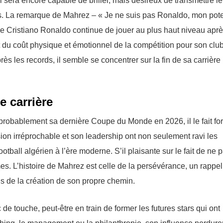
l sera encore capable de briller, mais désireux de transmettre le
s. La remarque de Mahrez – « Je ne suis pas Ronaldo, mon pote
que Cristiano Ronaldo continue de jouer au plus haut niveau apr
 du coût physique et émotionnel de la compétition pour son club
s les records, il semble se concentrer sur la fin de sa carrière
e carrière
robablement sa dernière Coupe du Monde en 2026, il le fait for
sion irréprochable et son leadership ont non seulement ravi les
ootball algérien à l’ère moderne. S’il plaisante sur le fait de ne 
es. L’histoire de Mahrez est celle de la persévérance, un rappe
is de la création de son propre chemin.
e touche, peut-être en train de former les futures stars qui ont