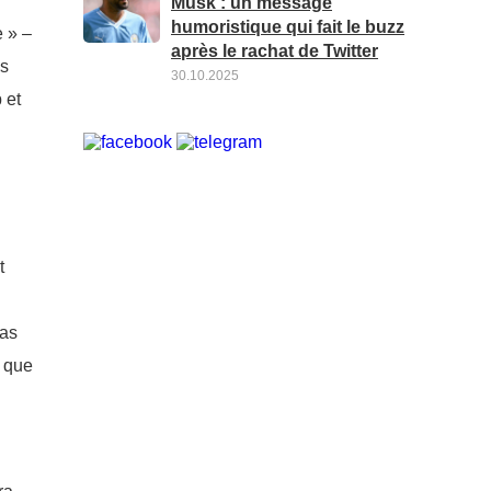
Musk : un message
humoristique qui fait le buzz
 » –
après le rachat de Twitter
ès
30.10.2025
 et
t
pas
l que