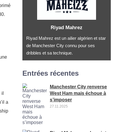
primé
30.
Riyad Mahrez
Riyad Mahrez est un ailier algérien et star
de Manchester City connu pour ses
dribbles et sa technique.
 une
.
Entrées récentes
Manchester City renverse
West Ham mais échoue à
il
s’imposer
’il a
27.11.2025
rship